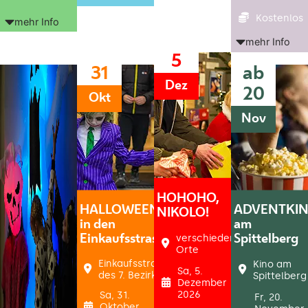
Kostenlos
mehr Info
mehr Info
5
31
ab
Dez
20
Okt
Nov
HOHOHO,
HALLOWEEN
ADVENTKI
NIKOLO!
in den
am
verschiedene
Einkaufsstrassen
Spittelberg
Orte
Einkaufsstrassen
Kino am
Sa, 5.
des 7. Bezirk
Spittelberg
Dezember
2026
Sa, 31.
Fr, 20.
Oktober