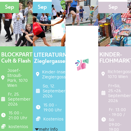
Sep
Sep
Sep
BLOCKPARTY
KINDER-
LITERATURMEILE
Cult & Flash
FLOHMARK
Zieglergasse
Josef-
Richtergas
Kinder-Insel
Strauß-
1070 Wien
Zieglergasse
Park, 1070
Wien
Fr+Sa,
Sa, 12.
25.+26.
September
Fr, 25.
Septembe
2026
September
2026
2026
15:00 -
Fr: 13:00
19:00 Uhr
15:00 -
- 19:00 /
21:00 Uhr
Kostenlos
Sa:
09:00-
kostenlos
mehr Info
19:00