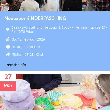
Neubauer KINDERFASCHING
Bezirksvorstehung Neubau, 2.Stock - Hermanngasse 24-
26, 1070 Wien
So, 15.Februar 2026
14:00 - 17:00 Uhr
Ticket: €5,25/Kind
mehr Info
27
Mär