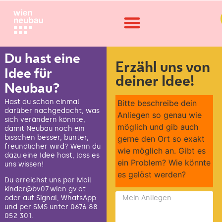
Du hast eine
Erzähl uns von
Idee für
deiner Idee!
Neubau?
Hast du schon einmal
Bitte beschreibe dein
darüber nachgedacht, was
Anliegen so genau wie
sich verändern könnte,
möglich und gib auch
damit Neubau noch ein
bisschen besser, bunter,
gerne den Ort so exakt
freundlicher wird? Wenn du
wie möglich an. Gibt es
dazu eine Idee hast, lass es
ein Problem? Wie könnte
uns wissen!
es gelöst werden?
Du erreichst uns per Mail
kinder@bv07.wien.gv.at
oder auf Signal, WhatsApp
und per SMS unter 0676 88
052 301.