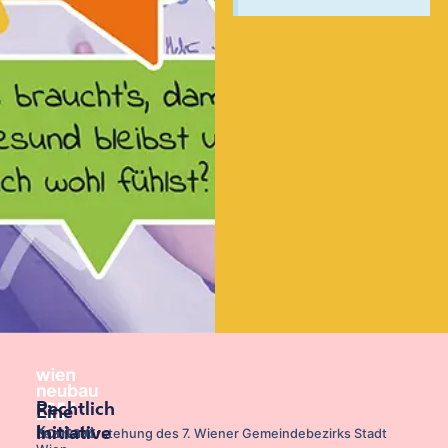
Rechtlich
Eine
Kontakt
Initiative
Bezirksvorstehung des 7. Wiener Gemeindebezirks Stadt