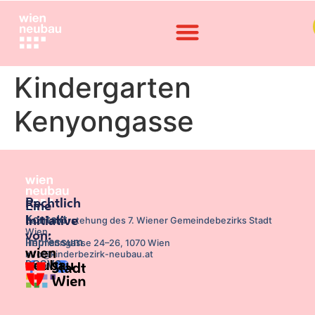
Kindergarten
Kenyongasse
Rechtlich
Eine
Kontakt
Initiative
Bezirksvorstehung des 7. Wiener Gemeindebezirks Stadt
Wien,
von:
Impressum
Hermanngasse 24–26, 1070 Wien
info@kinderbezirk-neubau.at
DSGVO