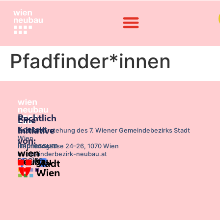
Pfadfinder*innen
Rechtlich
Eine
Kontakt
Initiative
Bezirksvorstehung des 7. Wiener Gemeindebezirks Stadt
Wien,
von:
Impressum
Hermanngasse 24–26, 1070 Wien
info@kinderbezirk-neubau.at
DSGVO