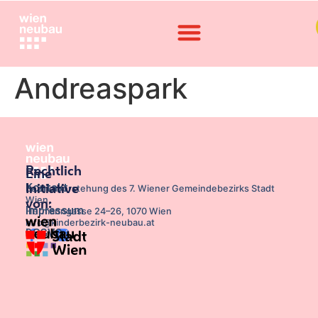
Andreaspark
Rechtlich
Eine
Kontakt
Initiative
Bezirksvorstehung des 7. Wiener Gemeindebezirks Stadt
Wien,
von:
Impressum
Hermanngasse 24–26, 1070 Wien
info@kinderbezirk-neubau.at
DSGVO