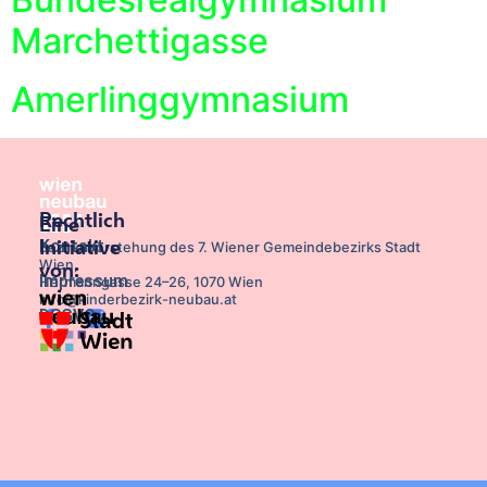
Marchettigasse
Amerlinggymnasium
Rechtlich
Eine
Kontakt
Initiative
Bezirksvorstehung des 7. Wiener Gemeindebezirks Stadt
Wien,
von:
Impressum
Hermanngasse 24–26, 1070 Wien
info@kinderbezirk-neubau.at
DSGVO