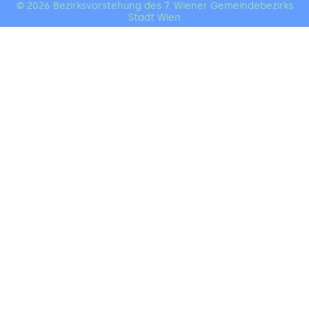
© 2026 Bezirksvorstehung des 7. Wiener Gemeindebezirks
Stadt Wien