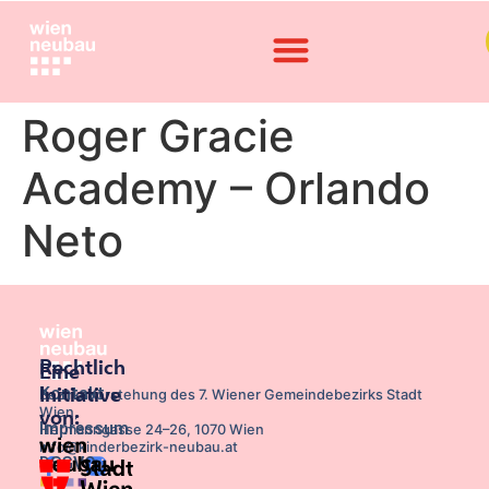
Roger Gracie
Academy – Orlando
Neto
Rechtlich
Eine
Kontakt
Initiative
Bezirksvorstehung des 7. Wiener Gemeindebezirks Stadt
Wien,
von:
Impressum
Hermanngasse 24–26, 1070 Wien
info@kinderbezirk-neubau.at
DSGVO