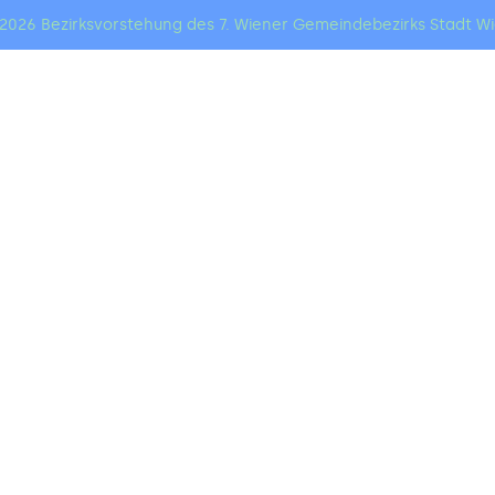
2026 Bezirksvorstehung des 7. Wiener Gemeindebezirks Stadt W