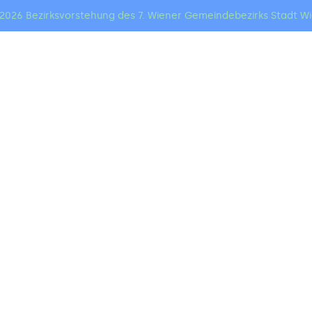
2026 Bezirksvorstehung des 7. Wiener Gemeindebezirks Stadt W