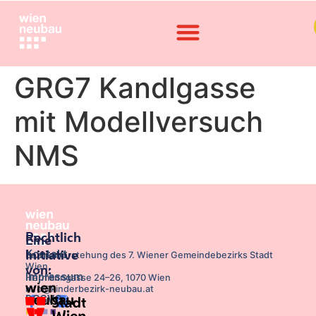
GRG7 Kandlgasse
mit Modellversuch
NMS
Rechtlich
Eine
Kontakt
Initiative
Bezirksvorstehung des 7. Wiener Gemeindebezirks Stadt
Wien,
von:
Impressum
Hermanngasse 24–26, 1070 Wien
info@kinderbezirk-neubau.at
DSGVO