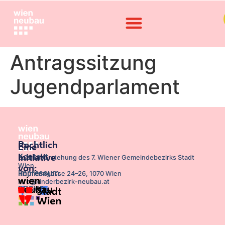
Antragssitzung
Jugendparlament
Rechtlich
Eine
Kontakt
Initiative
Bezirksvorstehung des 7. Wiener Gemeindebezirks Stadt
Wien,
von:
Impressum
Hermanngasse 24–26, 1070 Wien
info@kinderbezirk-neubau.at
DSGVO