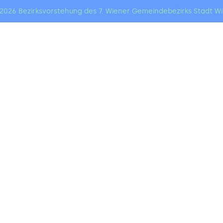
2026 Bezirksvorstehung des 7. Wiener Gemeindebezirks Stadt W