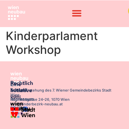
Kinderparlament
Workshop
Rechtlich
Eine
Kontakt
Initiative
Bezirksvorstehung des 7. Wiener Gemeindebezirks Stadt
Wien,
von:
Impressum
Hermanngasse 24–26, 1070 Wien
info@kinderbezirk-neubau.at
DSGVO