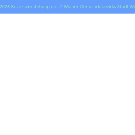
2026 Bezirksvorstehung des 7. Wiener Gemeindebezirks Stadt W