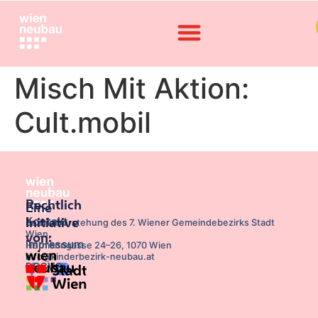
Misch Mit Aktion:
Cult.mobil
Rechtlich
Eine
Kontakt
Initiative
Bezirksvorstehung des 7. Wiener Gemeindebezirks Stadt
Wien,
von:
Impressum
Hermanngasse 24–26, 1070 Wien
info@kinderbezirk-neubau.at
DSGVO