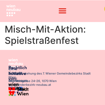
Misch-Mit-Aktion:
Spielstraßenfest
Rechtlich
Eine
Kontakt
Initiative
Bezirksvorstehung des 7. Wiener Gemeindebezirks Stadt
Wien,
von:
Impressum
Hermanngasse 24–26, 1070 Wien
info@kinderbezirk-neubau.at
DSGVO