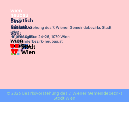
Rechtlich
Eine
Kontakt
Initiative
Bezirksvorstehung des 7. Wiener Gemeindebezirks Stadt
Wien,
von:
Impressum
Hermanngasse 24–26, 1070 Wien
info@kinderbezirk-neubau.at
DSGVO
© 2026 Bezirksvorstehung des 7. Wiener Gemeindebezirks
Stadt Wien